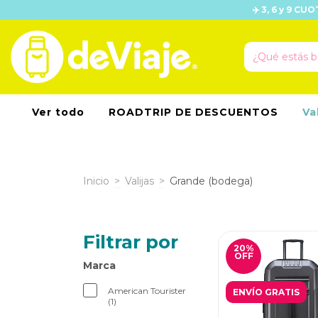
✈️ 3, 6 y 9 C
Ver todo
ROADTRIP DE DESCUENTOS
Va
Inicio
>
Valijas
>
Grande (bodega)
Filtrar por
20
%
OFF
Marca
American Tourister
ENVÍO GRATIS
(1)