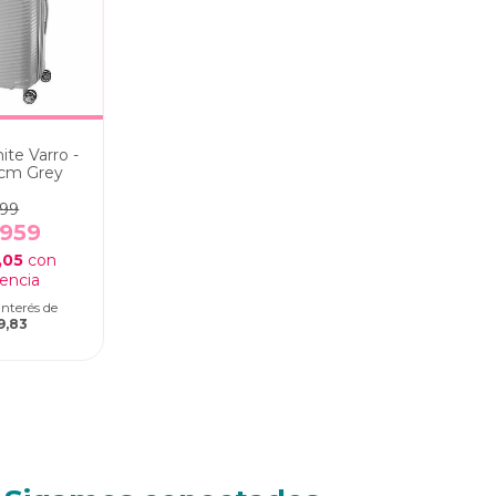
ite Varro -
 cm Grey
399
.959
,05
con
interés de
9,83