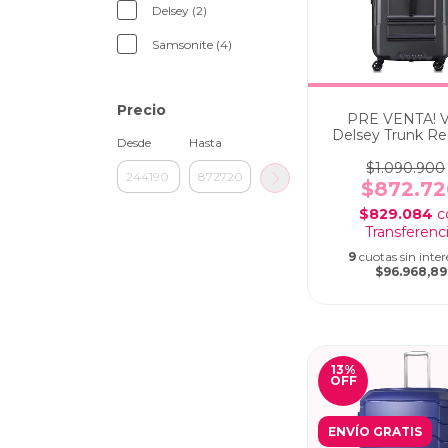
Delsey (2)
Samsonite (4)
Precio
PRE VENTA! Va
Delsey Trunk R
Desde
Hasta
Expandible Gra
cm Gris Osc
$1.090.900
$872.72
$829.084
c
9
cuotas sin inter
$96.968,89
13
%
OFF
ENVÍO GRATIS