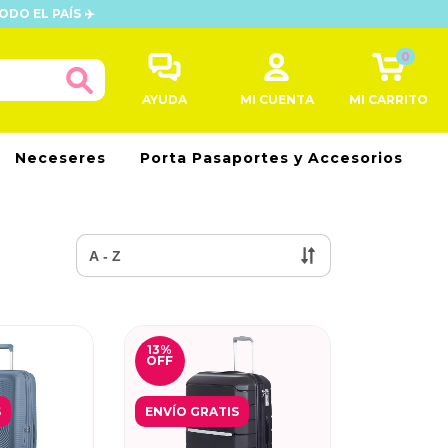
ODO EL PAÍS ✈️
0
AYUDA
MI CUENTA
MI CARRITO
Neceseres
Porta Pasaportes y Accesorios
13
%
OFF
S
ENVÍO GRATIS