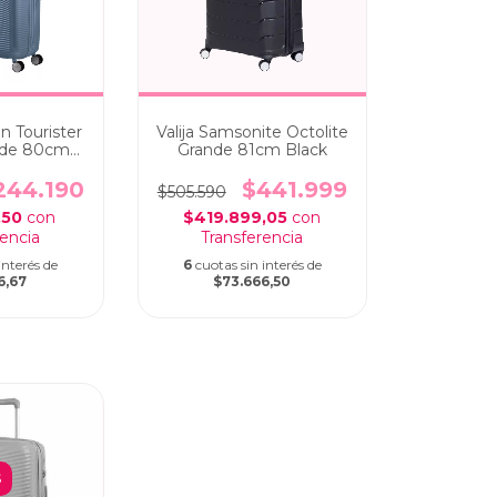
n Tourister
Valija Samsonite Octolite
ande 80cm
Grande 81cm Black
e
244.190
$441.999
$505.590
,50
con
$419.899,05
con
interés de
6
cuotas sin interés de
6,67
$73.666,50
S