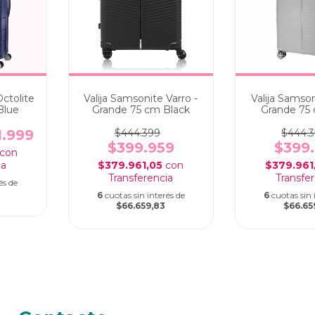
Octolite
Valija Samsonite Varro -
Valija Samson
Blue
Grande 75 cm Black
Grande 75
1.999
$444.399
$444.
$399.959
$399
con
$379.961,05
con
$379.961
és de
6
cuotas sin interés de
6
cuotas sin 
$66.659,83
$66.65