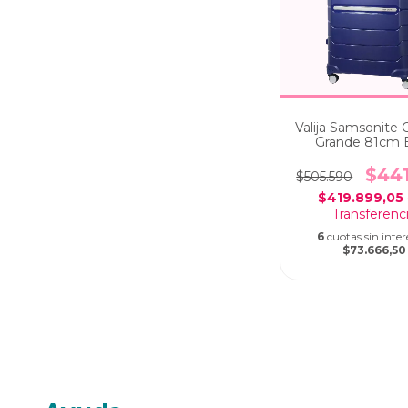
Valija Samsonite 
Grande 81cm 
$44
$505.590
$419.899,05
6
cuotas sin inter
$73.666,50