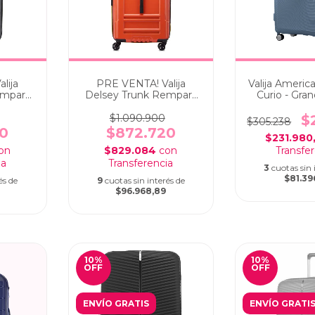
lija
PRE VENTA! Valija
Valija America
empart
Delsey Trunk Rempart
Curio - Gr
nde 80
Expandible Grande 80
Blu
uro
cm Naranja
$1.090.900
$
$305.238
0
$872.720
$231.980
on
$829.084
con
3
cuotas sin 
$81.39
és de
9
cuotas sin interés de
$96.968,89
10
%
10
%
OFF
OFF
ENVÍO GRATIS
ENVÍO GRATI