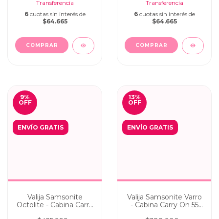
6
cuotas sin interés de
6
cuotas sin interés de
$64.665
$64.665
9
%
13
%
OFF
OFF
ENVÍO GRATIS
ENVÍO GRATIS
Valija Samsonite
Valija Samsonite Varro
Octolite - Cabina Carry
- Cabina Carry On 55
On 55 cm White
cm Black