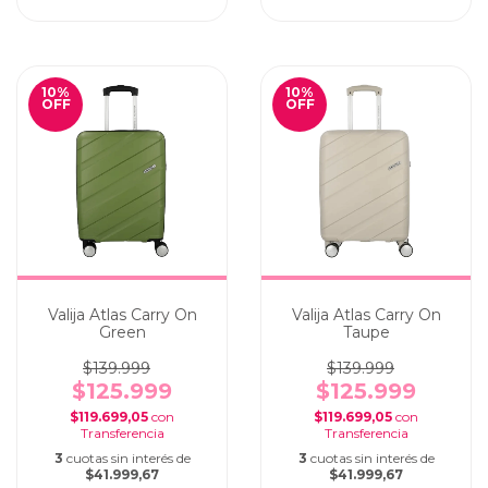
10
%
10
%
OFF
OFF
Valija Atlas Carry On
Valija Atlas Carry On
Green
Taupe
$139.999
$139.999
$125.999
$125.999
$119.699,05
con
$119.699,05
con
3
cuotas sin interés de
3
cuotas sin interés de
$41.999,67
$41.999,67