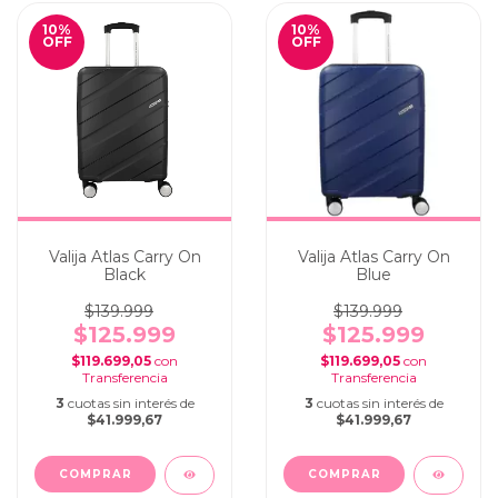
10
%
10
%
OFF
OFF
Valija Atlas Carry On
Valija Atlas Carry On
Black
Blue
$139.999
$139.999
$125.999
$125.999
$119.699,05
con
$119.699,05
con
3
cuotas sin interés de
3
cuotas sin interés de
$41.999,67
$41.999,67