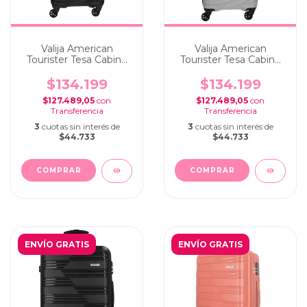
Valija American
Valija American
Tourister Tesa Cabina
Tourister Tesa Cabina
Carry On Black
Carry On Silver
$134.199
$134.199
$127.489,05
con
$127.489,05
con
3
cuotas sin interés de
3
cuotas sin interés de
$44.733
$44.733
ENVÍO GRATIS
ENVÍO GRATIS