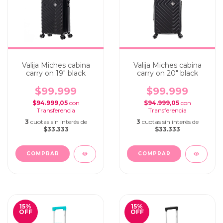
Valija Miches cabina
Valija Miches cabina
carry on 19" black
carry on 20" black
$99.999
$99.999
$94.999,05
con
$94.999,05
con
3
cuotas sin interés de
3
cuotas sin interés de
$33.333
$33.333
15
%
15
%
OFF
OFF