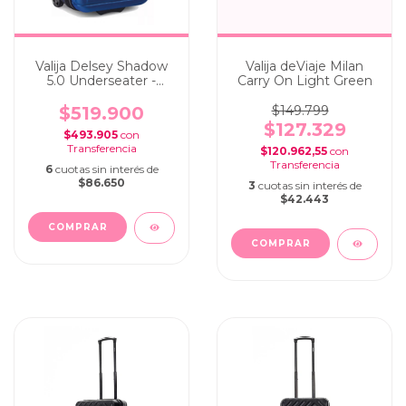
Valija Delsey Shadow
Valija deViaje Milan
5.0 Underseater -
Carry On Light Green
Cabina carry on 32 lts
Portanotebook Blue
$519.900
$149.799
$127.329
$493.905
con
$120.962,55
con
6
cuotas sin interés de
$86.650
3
cuotas sin interés de
$42.443