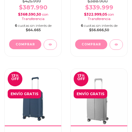
$425.999
$388.900
$387.990
$339.999
$368.590,50
con
$322.999,05
con
6
cuotas sin interés de
6
cuotas sin interés de
$64.665
$56.666,50
13
%
13
%
OFF
OFF
ENVÍO GRATIS
ENVÍO GRATIS