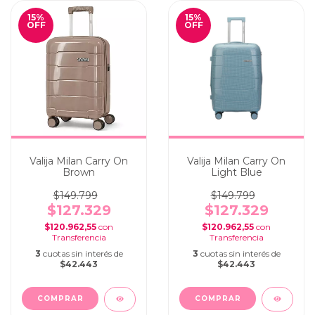
15
%
15
%
OFF
OFF
Valija Milan Carry On
Valija Milan Carry On
Brown
Light Blue
$149.799
$149.799
$127.329
$127.329
$120.962,55
con
$120.962,55
con
3
cuotas sin interés de
3
cuotas sin interés de
$42.443
$42.443