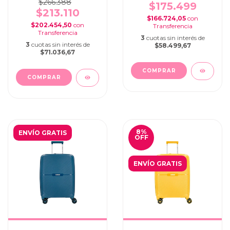
$266.388
$175.499
$213.110
$166.724,05
con
$202.454,50
con
3
cuotas sin interés de
3
cuotas sin interés de
$58.499,67
$71.036,67
8
%
ENVÍO GRATIS
OFF
ENVÍO GRATIS