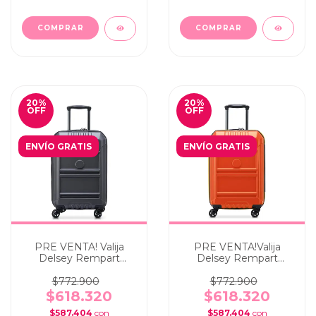
COMPRAR
COMPRAR
20
%
20
%
OFF
OFF
ENVÍO GRATIS
ENVÍO GRATIS
PRE VENTA! Valija
PRE VENTA!Valija
Delsey Rempart
Delsey Rempart
Expandible - Cabina
Expandible - Cabina
carry on Gris Oscuro
carry on Naranja
$772.900
$772.900
$618.320
$618.320
$587.404
con
$587.404
con