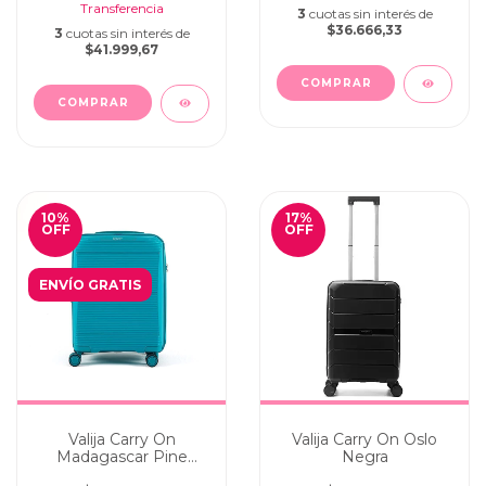
3
cuotas sin interés de
$36.666,33
3
cuotas sin interés de
$41.999,67
10
%
17
%
OFF
OFF
ENVÍO GRATIS
Valija Carry On
Valija Carry On Oslo
Madagascar Pine
Negra
Green