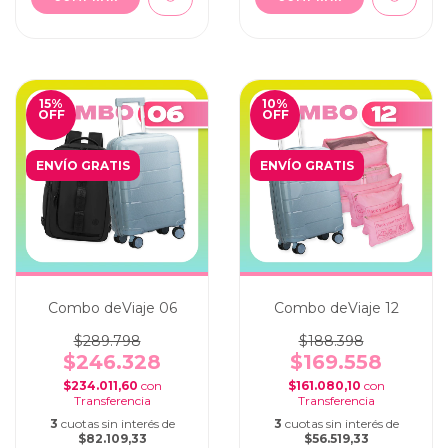
15
%
10
%
OFF
OFF
ENVÍO GRATIS
ENVÍO GRATIS
Combo deViaje 06
Combo deViaje 12
$289.798
$188.398
$246.328
$169.558
$234.011,60
con
$161.080,10
con
3
cuotas sin interés de
3
cuotas sin interés de
$82.109,33
$56.519,33