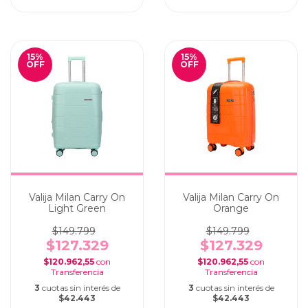
15
%
15
%
OFF
OFF
Valija Milan Carry On
Valija Milan Carry On
Light Green
Orange
$149.799
$149.799
$127.329
$127.329
$120.962,55
con
$120.962,55
con
3
cuotas sin interés de
3
cuotas sin interés de
$42.443
$42.443