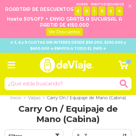
HORAS
MINUTOS
SEGUNDOS
ROADTRIP DE DESCUENTOS
2
3
1
8
2
2
Hasta 50%OFF + ENVIO GRATÍS A SUCURSAL A
PARTIR DE $150.000
Ver Descuentos
✈️ 3, 6 y 9 CUOTAS SIN INTERES DESDE $90.000, $250.000 y
$600.000 ✈️ ENVÍOS A TODO EL PAÍS ✈️
0
Inicio
>
Valijas
>
Carry On / Equipaje de Mano (Cabina)
Carry On / Equipaje de
Mano (Cabina)
Filtrar