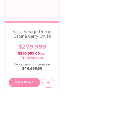
Valija Verage Rome
Cabina Carry On 19
pulg Green
$279.999
$265.999,05
con
6
cuotas sin interés de
$46.666,50