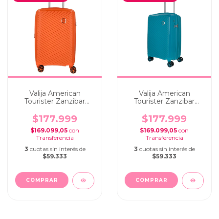
Valija American
Valija American
Tourister Zanzibar
Tourister Zanzibar
Cabina Carry On
Cabina Carry On Pool
Orange
Blue
$177.999
$177.999
$169.099,05
con
$169.099,05
con
3
cuotas sin interés de
3
cuotas sin interés de
$59.333
$59.333