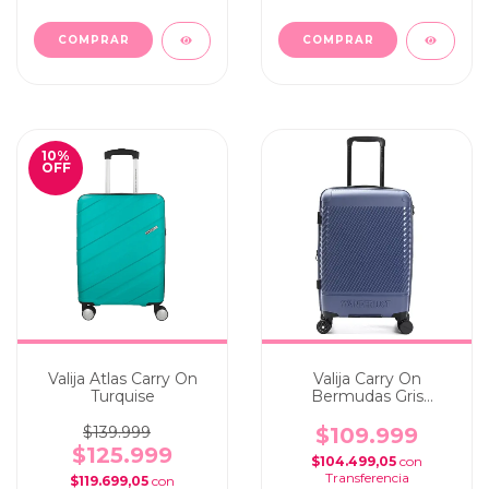
10
%
OFF
Valija Atlas Carry On
Valija Carry On
Turquise
Bermudas Gris
Azulado
$139.999
$109.999
$125.999
$104.499,05
con
$119.699,05
con