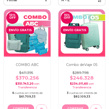
10
%
15
%
OFF
OFF
ENVÍO GRATIS
ENVÍO GRATIS
COMBO ABC
Combo deViaje 05
$411.395
$289.798
$370.256
$246.328
$351.743,20
con
$234.011,60
con
6
cuotas sin interés de
3
cuotas sin interés de
$61.709,33
$82.109,33
COMPRAR