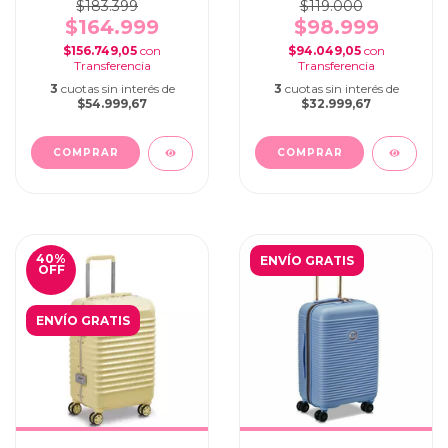
$183.399
$119.000
$164.999
$98.999
$156.749,05
con
$94.049,05
con
3
cuotas sin interés de
3
cuotas sin interés de
$54.999,67
$32.999,67
40
%
ENVÍO GRATIS
OFF
ENVÍO GRATIS