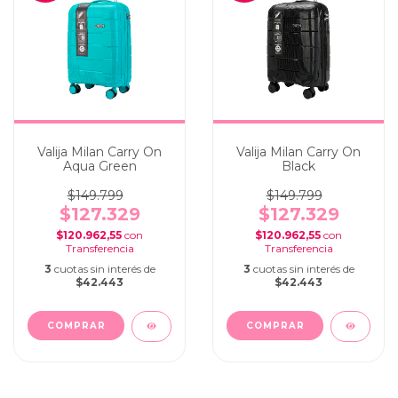
Valija Milan Carry On
Valija Milan Carry On
Aqua Green
Black
$149.799
$149.799
$127.329
$127.329
$120.962,55
con
$120.962,55
con
3
cuotas sin interés de
3
cuotas sin interés de
$42.443
$42.443