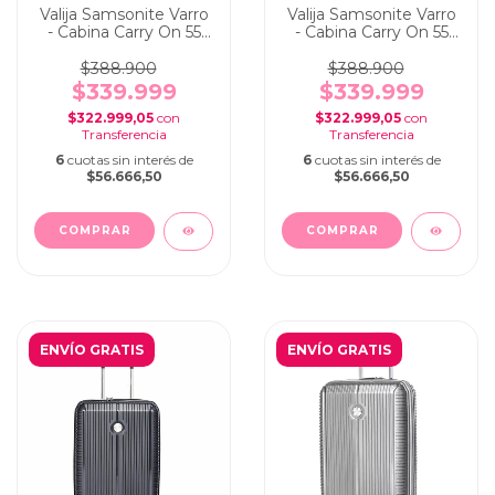
Valija Samsonite Varro
Valija Samsonite Varro
- Cabina Carry On 55
- Cabina Carry On 55
cm Blue
cm Grey
$388.900
$388.900
$339.999
$339.999
$322.999,05
con
$322.999,05
con
6
cuotas sin interés de
6
cuotas sin interés de
$56.666,50
$56.666,50
ENVÍO GRATIS
ENVÍO GRATIS