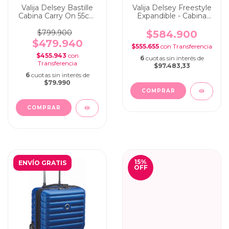
Valija Delsey Bastille
Valija Delsey Freestyle
Cabina Carry On 55cm
Expandible - Cabina
Yellow
Carry On 55cm Bleu
Ciel/Sky Blue
$799.900
$584.900
$479.940
$555.655
con
$455.943
con
6
cuotas sin interés de
$97.483,33
6
cuotas sin interés de
$79.990
15
%
ENVÍO GRATIS
OFF