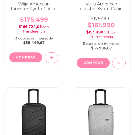
Valija American
Valija American
Tourister Kyoto Cabina
Tourister Kyoto Cabina
Carry On Blue
Carry On Yellow
$175.499
$175.499
$161.990
$166.724,05
con
$153.890,50
con
3
cuotas sin interés de
$58.499,67
3
cuotas sin interés de
$53.996,67