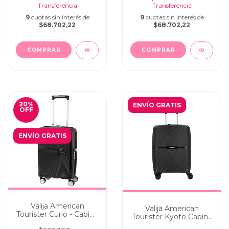
9
cuotas sin interés de
9
cuotas sin interés de
$68.702,22
$68.702,22
20
%
ENVÍO GRATIS
OFF
ENVÍO GRATIS
Valija American
Valija American
Tourister Curio - Cabina
Tourister Kyoto Cabina
Carry On 55cm Black
Carry On Black