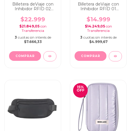
Billetera deViaje con
Billetera deViaje con
Inhibidor RFID 02
Inhibidor RFID 01
Verde
Beige
$22.999
$14.999
$21.849,05
con
$14.249,05
con
3
cuotas sin interés de
3
cuotas sin interés de
$7.666,33
$4.999,67
15
%
OFF