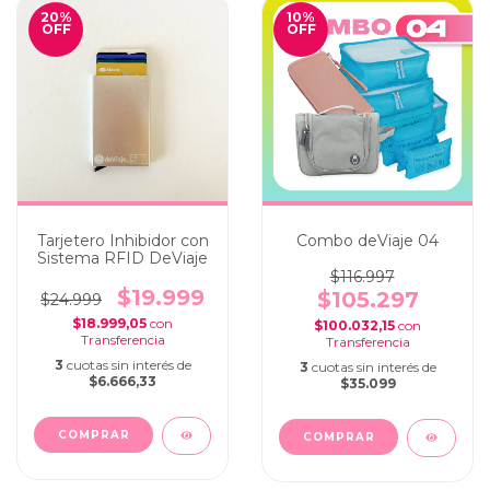
20
%
10
%
OFF
OFF
Tarjetero Inhibidor con
Combo deViaje 04
Sistema RFID DeViaje
$116.997
$19.999
$105.297
$24.999
$18.999,05
con
$100.032,15
con
3
cuotas sin interés de
3
cuotas sin interés de
$6.666,33
$35.099
COMPRAR