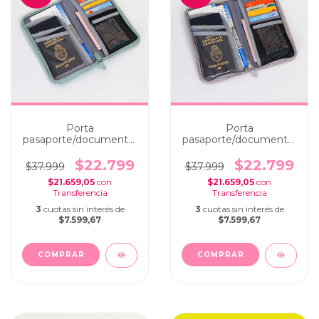
Porta
Porta
pasaporte/documentos
pasaporte/documentos
deViaje con inhibidor
deViaje con inhibidor
RFID verde agua
RFID gris
$22.799
$22.799
$37.999
$37.999
$21.659,05
con
$21.659,05
con
3
cuotas sin interés de
3
cuotas sin interés de
$7.599,67
$7.599,67