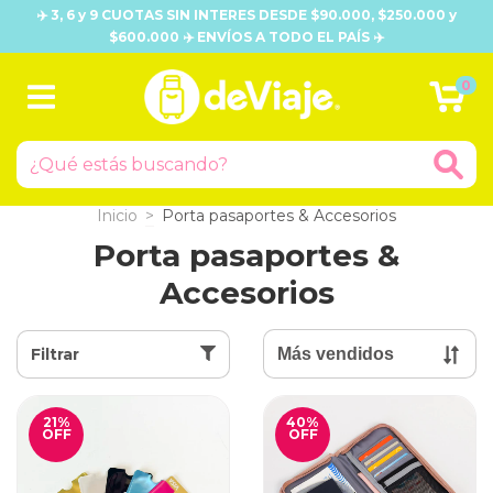
✈️ 3, 6 y 9 CUOTAS SIN INTERES DESDE $90.000, $250.000 y
$600.000 ✈️ ENVÍOS A TODO EL PAÍS ✈️
0
Inicio
>
Porta pasaportes & Accesorios
Porta pasaportes &
Accesorios
Filtrar
21
%
40
%
OFF
OFF