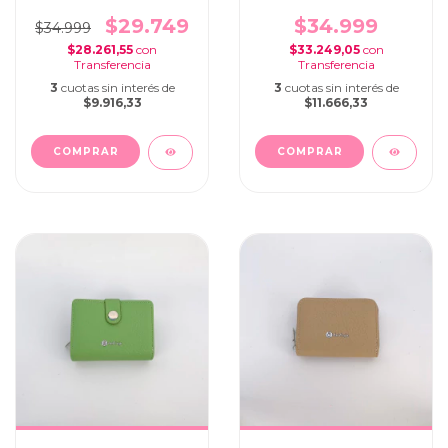
$29.749
$34.999
$34.999
$28.261,55
con
$33.249,05
con
3
cuotas sin interés de
3
cuotas sin interés de
$9.916,33
$11.666,33