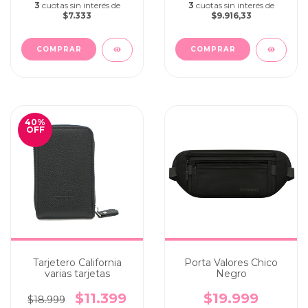
3
cuotas sin interés de
3
cuotas sin interés de
$7.333
$9.916,33
40
%
OFF
Tarjetero California
Porta Valores Chico
varias tarjetas
Negro
$11.399
$19.999
$18.999