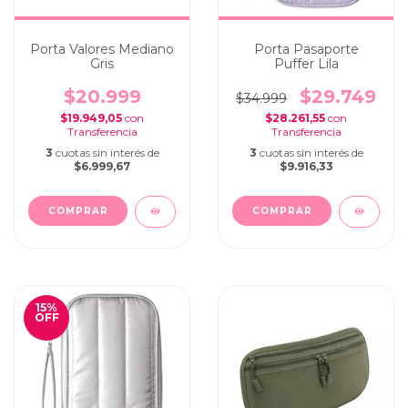
Porta Valores Mediano
Porta Pasaporte
Gris
Puffer Lila
$20.999
$29.749
$34.999
$19.949,05
con
$28.261,55
con
3
cuotas sin interés de
3
cuotas sin interés de
$6.999,67
$9.916,33
15
%
OFF