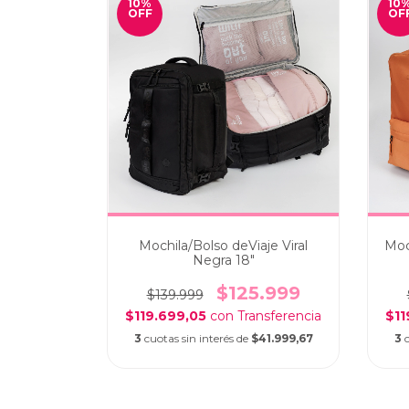
10
%
10
OFF
OF
Mochila/Bolso deViaje Viral
Moch
Negra 18"
$125.999
$139.999
$119.699,05
con
$11
3
cuotas sin interés de
$41.999,67
3