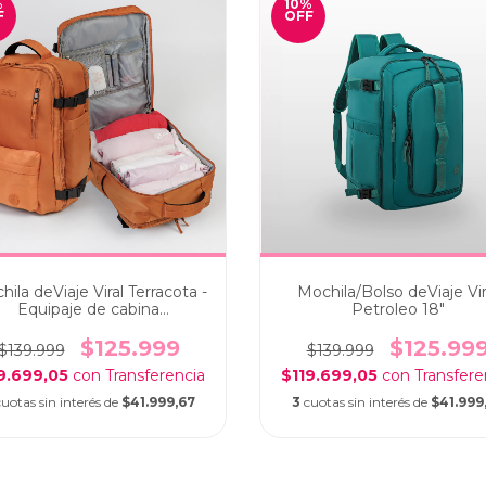
%
10
%
F
OFF
ila deViaje Viral Terracota -
Mochila/Bolso deViaje Vir
Equipaje de cabina
Petroleo 18"
portanotebook
$125.999
$125.99
$139.999
$139.999
9.699,05
con
$119.699,05
con
cuotas sin interés de
$41.999,67
3
cuotas sin interés de
$41.999