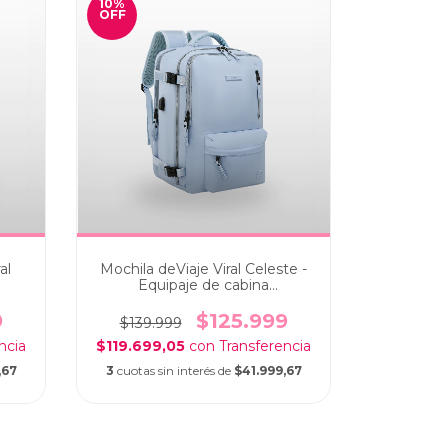
10
%
OFF
al
Mochila deViaje Viral Celeste -
Equipaje de cabina
portanotebook
9
$125.999
$139.999
$119.699,05
con
,67
3
cuotas sin interés de
$41.999,67