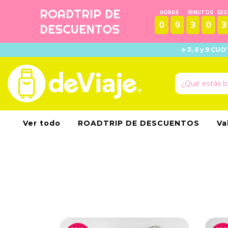
ROADTRIP DE
HORAS
MINUTOS
SE
0
9
3
0
3
DESCUENTOS
✈️ 3, 6 y 9 C
Ver todo
ROADTRIP DE DESCUENTOS
Va