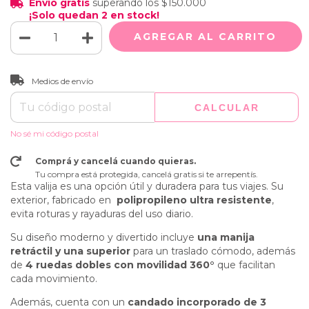
Envío gratis
superando los
$150.000
¡Solo quedan
2
en stock!
CAMBIAR CP
Entregas para el CP:
Medios de envío
CALCULAR
No sé mi código postal
Comprá y cancelá cuando quieras.
Tu compra está protegida, cancelá gratis si te arrepentís.
Esta valija es una opción útil y duradera para tus viajes. Su
exterior, fabricado en
polipropileno ultra resistente
,
evita roturas y rayaduras del uso diario.
Su diseño moderno y divertido incluye
una manija
retráctil y una superior
para un traslado cómodo, además
de
4 ruedas dobles con movilidad 360°
que facilitan
cada movimiento.
Además, cuenta con un
candado incorporado de 3