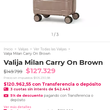
1
/
3
Inicio
>
Valijas
>
Ver Todas las Valijas
>
Valija Milan Carry On Brown
Valija Milan Carry On Brown
$127.329
$149.799
Precio sin impuestos
$105.230,58
$120.962,55
con
Transferencia o depósito
3
cuotas sin interés de
$42.443
5% de descuento
pagando con Transferencia o
depósito
Ver más detalles