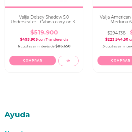
Valija Delsey Shadow 5.0
Valija American 
Underseater - Cabina carry on 32
Mediana 6
lts Portanotebook Blue
$519.900
$294.138
$493.905
con
$223.544,50
c
6
cuotas sin interés de
$86.650
3
cuotas sin inte
Ayuda