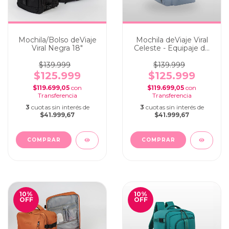
Mochila/Bolso deViaje
Mochila deViaje Viral
Viral Negra 18"
Celeste - Equipaje de
cabina portanotebook
$139.999
$139.999
$125.999
$125.999
$119.699,05
con
$119.699,05
con
3
cuotas sin interés de
3
cuotas sin interés de
$41.999,67
$41.999,67
10
%
10
%
OFF
OFF