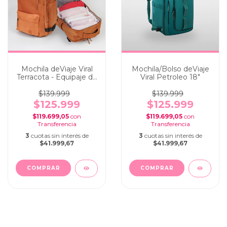
Mochila deViaje Viral
Mochila/Bolso deViaje
Terracota - Equipaje de
Viral Petroleo 18"
cabina portanotebook
$139.999
$139.999
$125.999
$125.999
$119.699,05
con
$119.699,05
con
3
cuotas sin interés de
3
cuotas sin interés de
$41.999,67
$41.999,67