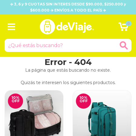
✈️ 3, 6 y 9 CUOTAS SIN INTERES DESDE $90.000, $250.000 y
$600.000 ✈️ ENVÍOS A TODO EL PAÍS ✈️
0
Error - 404
La página que estás buscando no existe.
Quizás te interesen los siguientes productos.
10
%
10
%
OFF
OFF