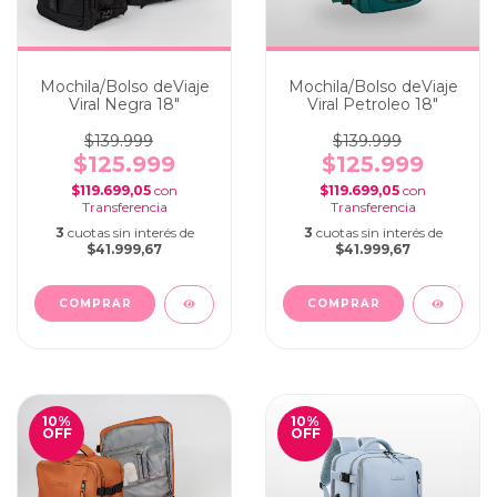
Mochila/Bolso deViaje
Mochila/Bolso deViaje
Viral Negra 18"
Viral Petroleo 18"
$139.999
$139.999
$125.999
$125.999
$119.699,05
con
$119.699,05
con
3
cuotas sin interés de
3
cuotas sin interés de
$41.999,67
$41.999,67
10
%
10
%
OFF
OFF