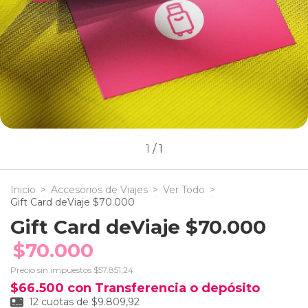
1
/
1
Inicio
>
Accesorios de Viajes
>
Ver Todo
>
Gift Card deViaje $70.000
Gift Card deViaje $70.000
$70.000
Precio sin impuestos
$57.851,24
$66.500
con
Transferencia o depósito
12
cuotas de
$9.809,92