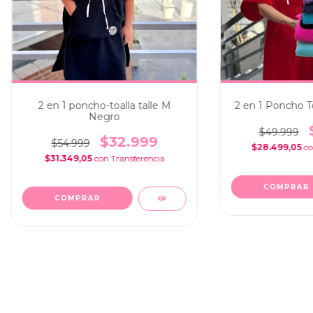
2 en 1 poncho-toalla talle M
2 en 1 Poncho To
Negro
$49.999
$32.999
$54.999
$28.499,05
c
$31.349,05
con