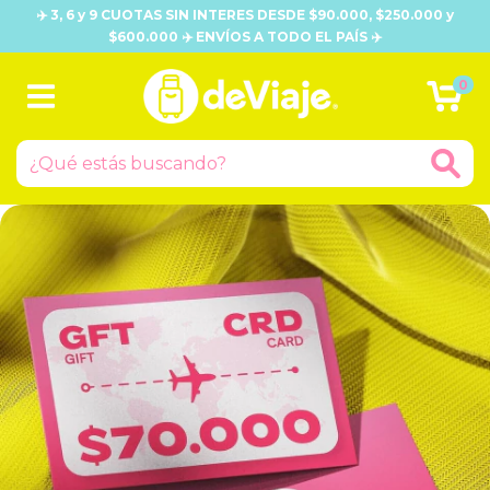
✈️ 3, 6 y 9 CUOTAS SIN INTERES DESDE $90.000, $250.000 y
$600.000 ✈️ ENVÍOS A TODO EL PAÍS ✈️
0