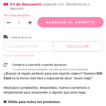
5% de descuento
pagando con Transferencia o
depósito
Ver más detalles
CAMBIAR CP
Entregas para el CP:
Medios de envío
CALCULAR
No sé mi código postal
Comprá y cancelá cuando quieras.
Tu compra está protegida, cancelá gratis si te arrepentís.
¿Buscás el regalo perfecto para ese espíritu viajero? Nuestra
Gift
Card
es la forma más fácil y especial de decir
“¡buen viaje!”
Ideal para cumpleaños, despedidas, nuevos comienzos o
simplemente para sorprender a alguien que ama viajar.
🛍️
Válida para todos los productos.