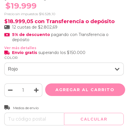
$19.999
Precio sin impuestos
$16.528,10
$18.999,05
con
Transferencia o depósito
12
cuotas de
$2.802,69
5% de descuento
pagando con Transferencia o
depósito
Ver más detalles
Envío gratis
superando los
$150.000
COLOR
CAMBIAR CP
Entregas para el CP:
Medios de envío
CALCULAR