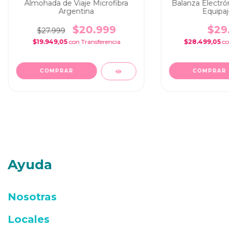
Almohada de Viaje Microfibra
Balanza Electrón
Argentina
Equipaj
$20.999
$29
$27.999
$19.949,05
con
$28.499,05
c
Ayuda
Nosotras
Locales