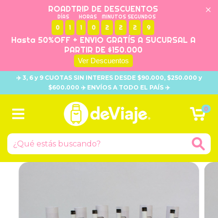
ROADTRIP DE DESCUENTOS
DÍAS
HORAS
MINUTOS
SEGUNDOS
0
1
1
0
2
2
2
8
Hasta 50%OFF + ENVIO GRATÍS A SUCURSAL A
PARTIR DE $150.000
Ver Descuentos
✈️ 3, 6 y 9 CUOTAS SIN INTERES DESDE $90.000, $250.000 y
$600.000 ✈️ ENVÍOS A TODO EL PAÍS ✈️
0