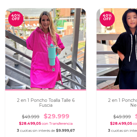
40
%
40
%
OFF
OFF
2 en 1 Poncho Toalla Talle 6
2 en 1 Poncho 
Fuscia
Ne
$29.999
$49.999
$49.999
$28.499,05
con
$28.499,05
c
3
cuotas sin interés de
$9.999,67
3
cuotas sin inte