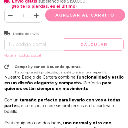
Envío gratis
superando los
$150.000
¡No te lo pierdas, es el último!
CAMBIAR CP
Entregas para el CP:
Medios de envío
CALCULAR
No sé mi código postal
Comprá y cancelá cuando quieras.
Tu compra está protegida, cancelá gratis si te arrepentís.
Nuestro Espejo de Cartera combina
funcionalidad y estilo
en un diseño elegante y compacto.
Perfecto
para
quienes están siempre en movimiento
.
Con un
tamaño perfecto para llevarlo con vos a todas
partes,
este espejo cabe sin problemas en tu cartera o
bolsillo.
Está equipado con dos lados,
uno normal y otro con