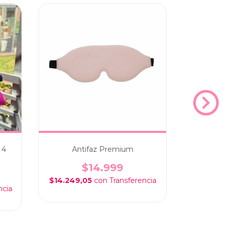
40
%
OFF
 4
Antifaz Premium
2 en 1 P
$14.999
$49.9
$14.249,05
con
$28.499