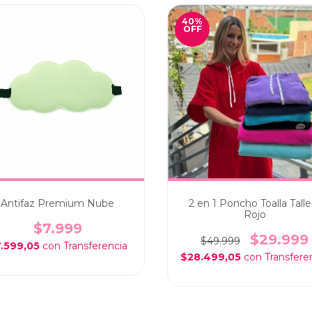
40
%
OFF
Antifaz Premium Nube
2 en 1 Poncho Toalla Talle
Rojo
$7.999
$29.999
$49.999
.599,05
con
$28.499,05
con