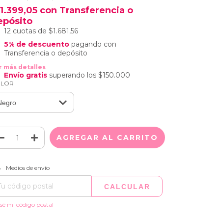
11.399,05
con
Transferencia o
epósito
12
cuotas de
$1.681,56
5% de descuento
pagando con
Transferencia o depósito
r más detalles
Envío gratis
superando los
$150.000
LOR
CAMBIAR CP
regas para el CP:
Medios de envío
CALCULAR
sé mi código postal