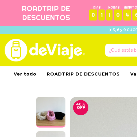
ROADTRIP DE
DÍAS
HORAS
MINUT
0
1
1
0
4
DESCUENTOS
✈️ 3, 6 y 9 C
Ver todo
ROADTRIP DE DESCUENTOS
Va
40
%
OFF