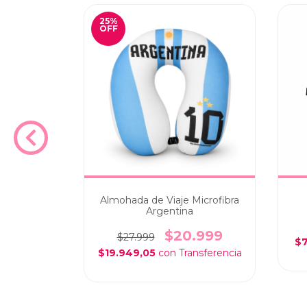
25
%
OFF
Discovery
Almohada de Viaje Microfibra
de
Argentina
.999
$20.999
$27.999
$7
$19.949,05
con