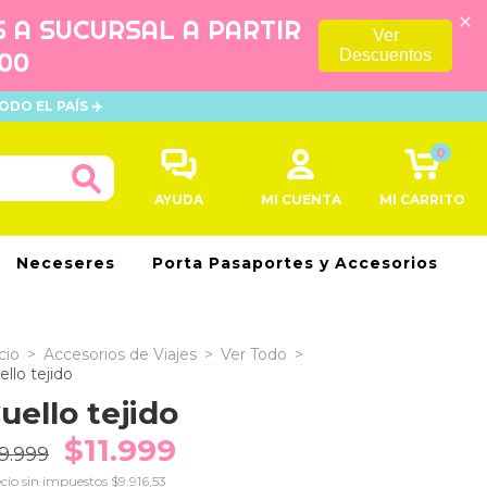
S A SUCURSAL A PARTIR
Ver
000
Descuentos
ODO EL PAÍS ✈️
0
AYUDA
MI CUENTA
MI CARRITO
Neceseres
Porta Pasaportes y Accesorios
cio
>
Accesorios de Viajes
>
Ver Todo
>
ello tejido
uello tejido
$11.999
9.999
cio sin impuestos
$9.916,53