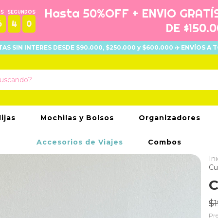
Hasta 50%OFF + ENVIO GRATÍ
OS
SEGUNDOS
6
3
9
DE $150.
UOTAS SIN INTERES DESDE $90.000, $250.000 y $600.000 ✈️ ENVÍOS A T
lijas
Mochilas y Bolsos
Organizadores
Accesorios de Viajes
Combos
Ini
Cu
C
$1
Pre