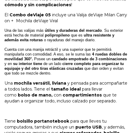
cómodo y sin complicaciones
!
El
Combo deViaje 05
incluye una Valija deViaje Milan Carry
on + Mochila deViaje Viral
Una de las valijas más
útiles y duraderas del mercado
. Su exterior
está hecha de material
polipropileno
que es
ultra resistente y
además evita roturas
o rayaduras del manejo diario.
Cuenta con una manija retráctil y una superior que te permitirá
manipularla con comodidad. A eso, se le suma las
4 ruedas dobles de
movilidad 360°.
Posee un
candado empotrado de 3 combinaciones
y en
su interior tiene
de un lado
cierre completo para organizar tu
equipaje y del otro tiras elásticas cruzadas
que dan orden y evitan
que todo se mezcle dentro.
Una
mochila versátil, liviana
y pensada para acompañarte
a todos lados. Tiene el
tamaño ideal
para llevar
como
bolso de mano,
con
compartimientos
que te
ayudan a organizar todo, incluso calzado por separado.
Tiene
bolsillo portanotebook
para que lleves tu
computadora, también incluye un
puerto USB
, y además,
viajás seguro gracias a sus
cierres reforzados
,
bolsillo