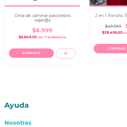
Cinta de caminar para bebes
2 en 1 Poncho To
viajer@s
$49.999
$6.999
$28.499,05
c
$6.649,05
con
COMPRAR
Ayuda
Nosotras