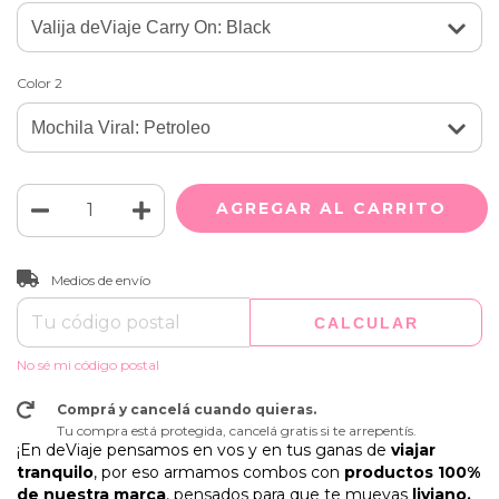
Color 2
CAMBIAR CP
Entregas para el CP:
Medios de envío
CALCULAR
No sé mi código postal
Comprá y cancelá cuando quieras.
Tu compra está protegida, cancelá gratis si te arrepentís.
¡En deViaje pensamos en vos y en tus ganas de
viajar
tranquilo
, por eso armamos combos con
productos 100%
de nuestra marca
, pensados para que te muevas
liviano,