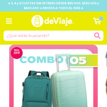
✈️ 3, 6 y 9 CUOTAS SIN INTERES DESDE $90.000, $250.000 y
$600.000 ✈️ ENVÍOS A TODO EL PAÍS ✈️
0
15
%
OFF