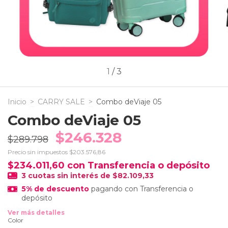
1
/
3
Inicio
>
CARRY SALE
>
Combo deViaje 05
Combo deViaje 05
$246.328
$289.798
Precio sin impuestos
$203.576,86
$234.011,60
con
Transferencia o depósito
3
cuotas sin interés de
$82.109,33
5% de descuento
pagando con Transferencia o
depósito
Ver más detalles
Color